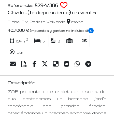
529-V386
Referencia:
Chalet (Independiente) en venta
Elche-Elx, Perleta Valverde
mapa
403.000 €
(impuestos y gastos no incluídos)
2
154 m
5
2
1
sur
Descripción
ZOE presenta este chalet con piscina, del
cual destacamos un hermoso jardín
rodeándolo con grandes árboles,
ofreciéndonos un precioso sombraje donde