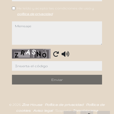
He leído y acepto las condiciones de uso y
política de privacidad
mensaje
Captcha
Enviar
© 2026
Zoe House
·
Política de privacidad
·
Política de
cookies
·
Aviso legal
· Soporte:
Inmobigrama