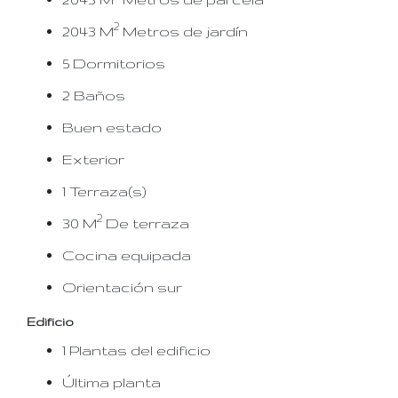
2
2043 M
Metros de jardín
5 Dormitorios
2 Baños
Buen estado
Exterior
1 Terraza(s)
2
30 M
De terraza
Cocina equipada
Orientación sur
Edificio
1 Plantas del edificio
Última planta