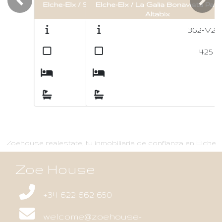
Elche-Elx / La Galia Bonavista Part
Previous
Nex
Altabix
362-V220
2
425
m
5
2
Zoehouse realestate, tu inmobiliaria de confianza en Elche
Zoe House
+34 622 662 650
welcome@zoehouse-