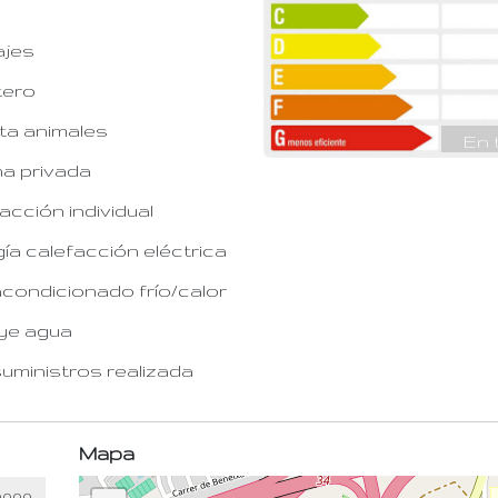
ajes
tero
ta animales
En 
na privada
acción individual
ía calefacción eléctrica
acondicionado frío/calor
ye agua
suministros realizada
Mapa