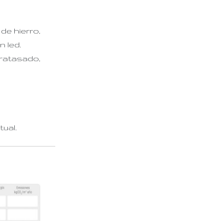
de hierro,
n led.
fratasado,
ual.