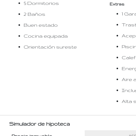
5 Dormitorios
Extras
1 Gar
2 Baños
Tras
Buen estado
Acep
Cocina equipada
Pisci
Orientación sureste
Calef
Energ
Aire 
Inclu
Alta 
Simulador de hipoteca