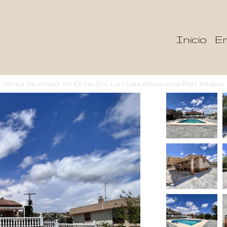
Inicio
En
Venta de chalet en Elche-Elx, La Galia Bonavista Part Altabix