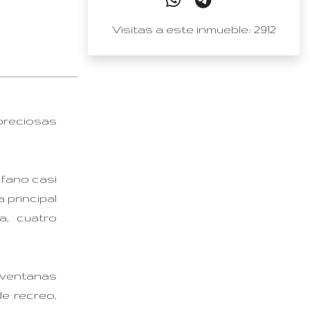
Visitas a este inmueble: 2912
preciosas
áfano casi
 principal
, cuatro
e ventanas
de recreo,