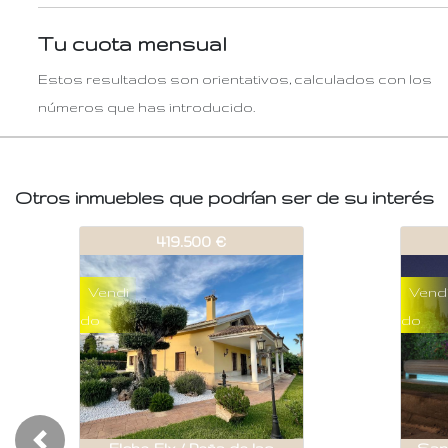
Tu cuota mensual
Estos resultados son orientativos, calculados con los
números que has introducido.
Otros inmuebles que podrían ser de su interés
362-V220
362-V220
362-V
362-
325.000 €
325.000 €
Vendi
Vendi
Vendi
Vend
do
do
do
do