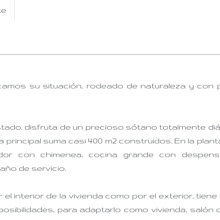
te
amos su situación, rodeado de naturaleza y con 
stado, disfruta de un precioso sótano totalmente di
 principal suma casi 400 m2 construidos. En la planta
dor con chimenea, cocina grande con despensa
baño de servicio.
l interior de la vivienda como por el exterior, tien
 posibilidades, para adaptarlo como vivienda, salón 