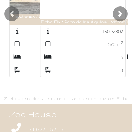
Previous
Nex
Elche-Elx / Peña de las Águilas - Matola
450-V307
2
570
m
5
3
Zoehouse realestate, tu inmobiliaria de confianza en Elche
Zoe House
+34 622 662 650