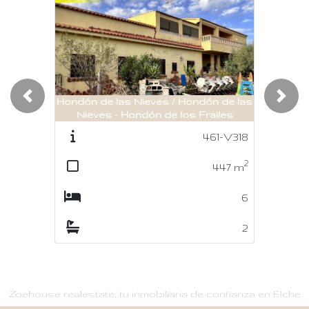
Hondón de las Nieves / Hondón de las
Previous
Nex
Nieves - Hondón de los Frailes
461-V318
2
447
m
6
2
Zoehouse realestate, tu inmobiliaria de confianza en Elche