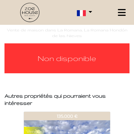
Vente de maison dans La Romana, La Romana Hondón
de las Nieves
Non disponible
Autres propriétés qui pourraient vous
intéresser
500-V357
135.000 €
Vendu