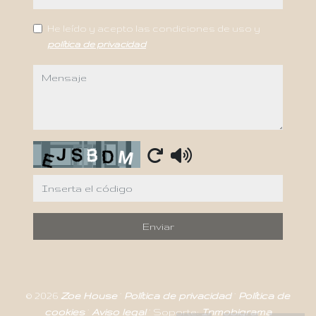
He leído y acepto las condiciones de uso y
política de privacidad
mensaje
Captcha
Enviar
© 2026
Zoe House
·
Política de privacidad
·
Política de
cookies
·
Aviso legal
· Soporte:
Inmobigrama