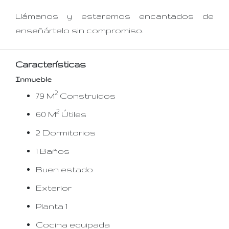
Llámanos y estaremos encantados de
enseñártelo sin compromiso.
Características
Inmueble
2
79 M
Construidos
2
60 M
Útiles
2 Dormitorios
1 Baños
Buen estado
Exterior
Planta 1
Cocina equipada