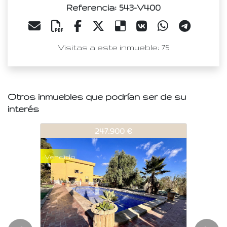
Referencia: 543-V400
Visitas a este inmueble: 75
Otros inmuebles que podrían ser de su
interés
543-V400
543-V400
543-V4
247.900 €
135.000 €
Vendido
Vendido
Vendid