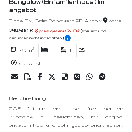
Bungalow (Einfamilienhaus ) im
angebot
Elche-Elx, Galia Bonavista PD Altabix
karte
294.500 €
preis gesenkt 25.500 €
(steuern und
gebühren nicht inbegriffen )
2
270 m
4
4
südwest
Beschreibung
ZOE lädt uns ein, diesen freistehenden
Bungalow zu besichtigen, mit original
privatem Pool und sehr gut dekoriert außen,