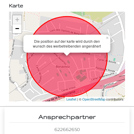
Karte
+
−
×
Die position auf der karte wird durch den
wunsch des werbetreibenden angenähert
Leaflet
| ©
OpenStreetMap
contributors
Ansprechpartner
622662650