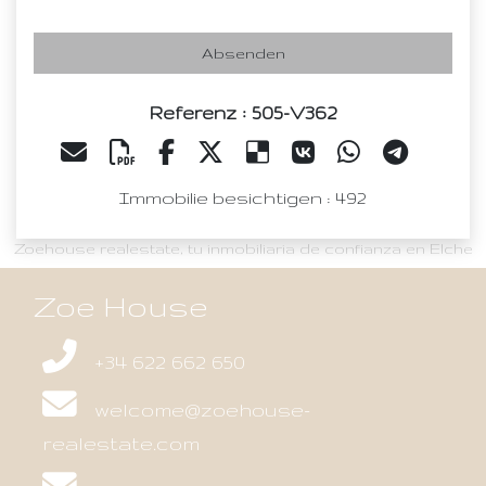
Absenden
Referenz : 505-V362
Immobilie besichtigen : 492
Zoehouse realestate, tu inmobiliaria de confianza en Elche
Zoe House
+34 622 662 650
welcome@zoehouse-
realestate.com