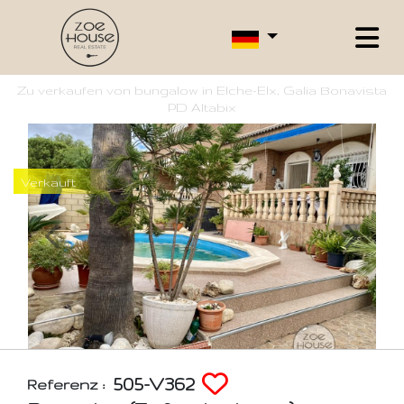
Zu verkaufen von bungalow in Elche-Elx, Galia Bonavista
PD Altabix
Verkauft
505-V362
Referenz :