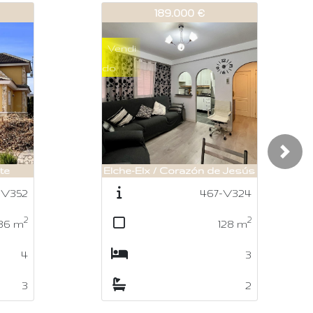
542-V399
265.000 €
Reser
vado
Elche-Elx / Matola-Algoda-
Nex
 Jesús
Puçol
-V324
352-V212
2
2
128
m
170
m
3
4
2
2