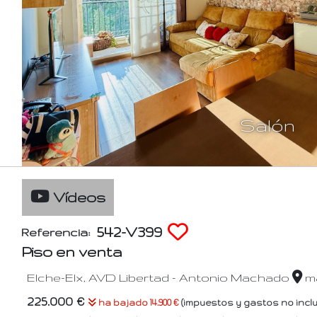
Salón
Vídeos
542-V399
Referencia:
Piso en venta
Elche-Elx, AVD Libertad - Antonio Machado
m
225.000 €
ha bajado 14.900 €
(impuestos y gastos no incl