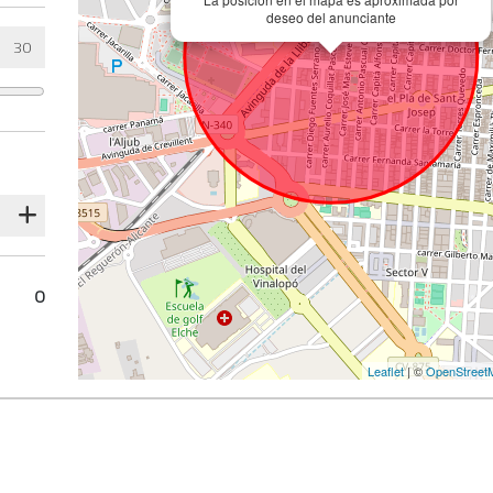
deseo del anunciante
0
Leaflet
| ©
OpenStreet