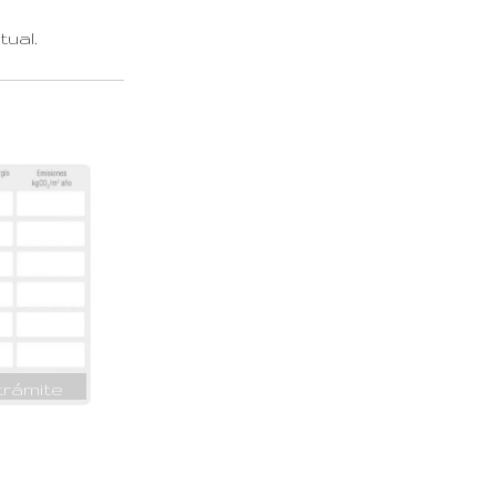
ual.
trámite