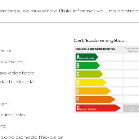
rrores, se muestra a título informativo y no contract
Certificado energético
nsor
s verdes
so adaptado
idad reducida
ajes
En 
e incluido
ero
acondicionado frío/calor