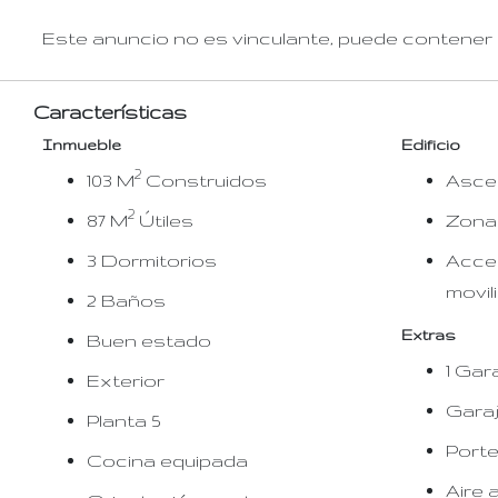
Este anuncio no es vinculante, puede contener e
Características
Inmueble
Edificio
2
103 M
Construidos
Asce
2
87 M
Útiles
Zona
3 Dormitorios
Acce
movil
2 Baños
Extras
Buen estado
1 Gar
Exterior
Garaj
Planta 5
Port
Cocina equipada
Aire 