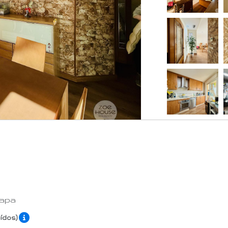
apa
uídos)