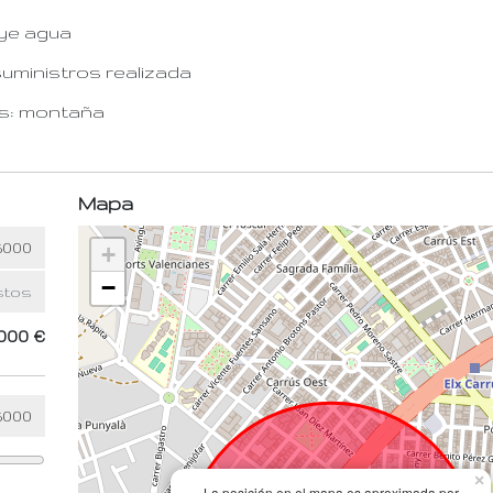
ye agua
suministros realizada
as: montaña
Mapa
+
−
000 €
×
La posición en el mapa es aproximada por