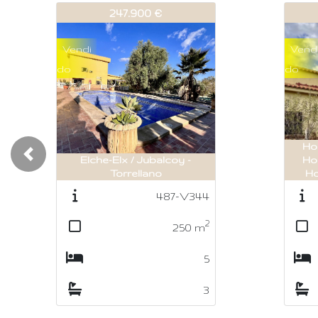
542-V399
542-
135.000 €
Vendi
Vend
do
do
Hondón de las Nieves /
Hondón de las Nieves -
Previous
Hondón de los Frailes
Cr
461-V318
2
447
m
6
2