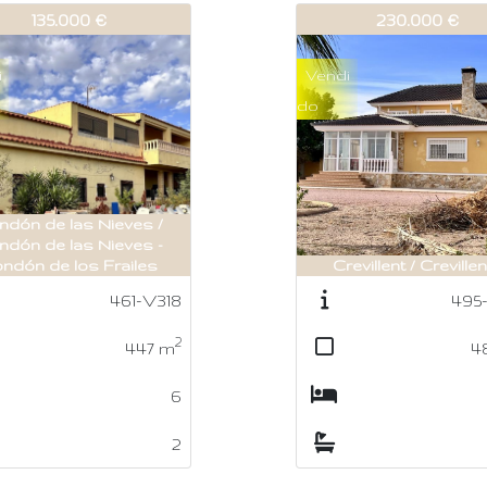
V399
542-V399
230.000 €
189.000 €
i
Vendi
do
evillent / Crevillente
Elche-Elx / Corazón de
495-V352
467
2
486
m
4
3