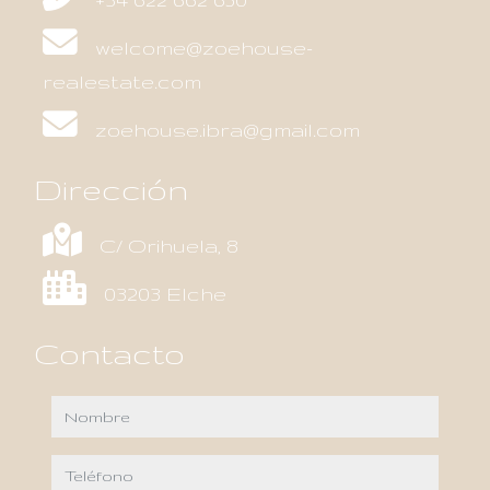
welcome@zoehouse-
realestate.com
zoehouse.ibra@gmail.com
Dirección
C/ Orihuela, 8
03203 Elche
Contacto
nombre
teléfono