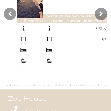
Hondón de las Nieves / Hondón de las
Previous
Nex
Nieves - Hondón de los Frailes
461-V318
2
447
m
6
2
Zoehouse realestate, tu inmobiliaria de confianza en Elche
Zoe House
+34 622 662 650