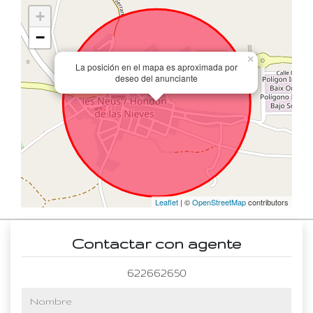
+
−
×
La posición en el mapa es aproximada por
deseo del anunciante
Leaflet
| ©
OpenStreetMap
contributors
Contactar con agente
622662650
nombre