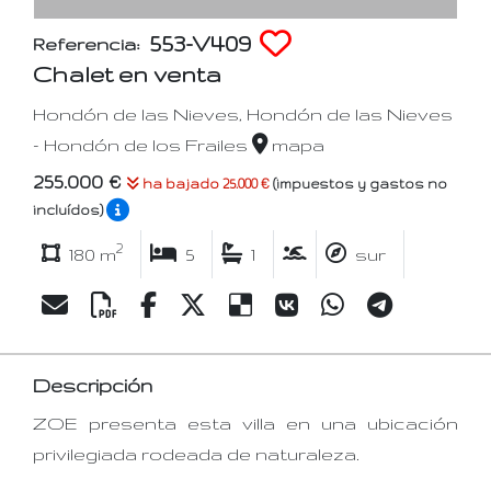
553-V409
Referencia:
Chalet en venta
Hondón de las Nieves, Hondón de las Nieves
- Hondón de los Frailes
mapa
255.000 €
ha bajado 25.000 €
(impuestos y gastos no
incluídos)
2
180 m
5
1
sur
Descripción
ZOE presenta esta villa en una ubicación
privilegiada rodeada de naturaleza.