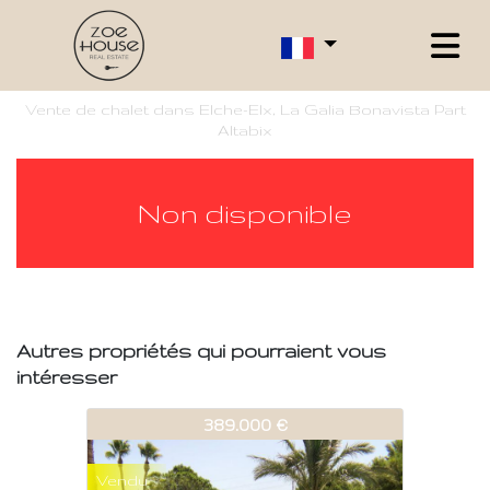
Vente de chalet dans Elche-Elx, La Galia Bonavista Part
Altabix
Non disponible
Autres propriétés qui pourraient vous
intéresser
407-V264
389.000 €
Vendu