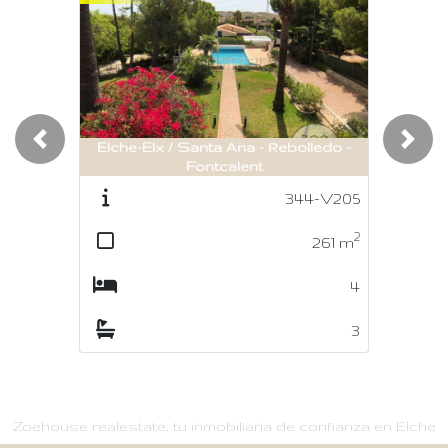
Elche-Elx / Santa Ana - Rebolledo -
Previous
Nex
Fontcalent
344-V205
2
261
m
4
3
Zoehouse realestate, tu inmobiliaria de confianza en Elche