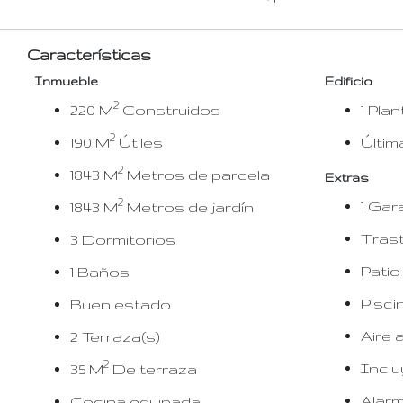
Características
Inmueble
Edificio
2
220 M
Construidos
1 Plan
2
190 M
Útiles
Últim
2
1843 M
Metros de parcela
Extras
2
1 Gar
1843 M
Metros de jardín
Tras
3 Dormitorios
Patio
1 Baños
Pisci
Buen estado
Aire 
2 Terraza(s)
2
Inclu
35 M
De terraza
Alar
Cocina equipada