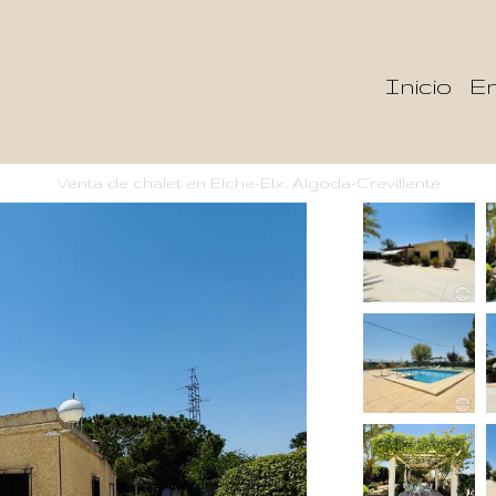
Inicio
En
Venta de chalet en Elche-Elx, Algoda-Crevillente