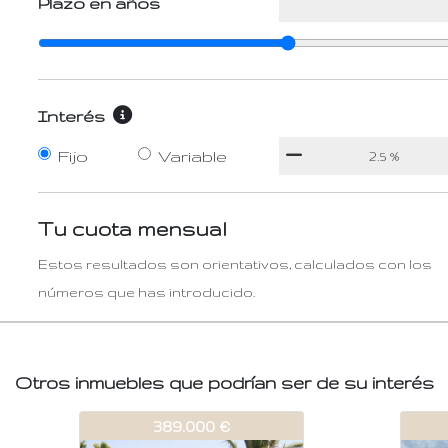
Plazo en años
Interés
Fijo
Variable
Tu cuota mensual
Estos resultados son orientativos, calculados con los
números que has introducido.
Otros inmuebles que podrían ser de su interés
546-V403
546-V403
546-
546
419.500 €
419.500 €