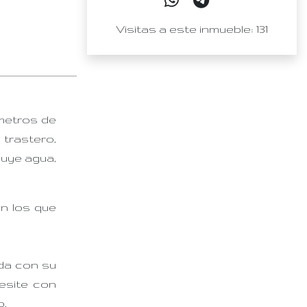
Visitas a este inmueble: 131
 metros de
, trastero,
cluye agua,
n los que
da con su
resite con
o.