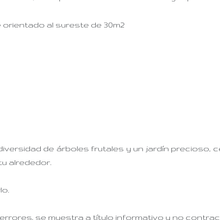
 orientado al sureste de 30m2
versidad de árboles frutales y un jardín precioso, c
tu alrededor.
lo.
rrores, se muestra a título informativo y no contract