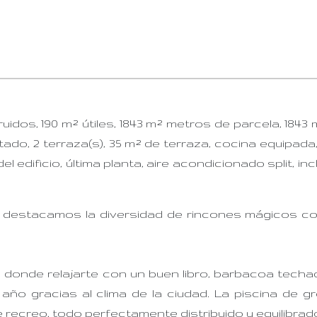
uidos, 190 m² útiles, 1843 m² metros de parcela, 1843
stado, 2 terraza(s), 35 m² de terraza, cocina equipada
del edificio, última planta, aire acondicionado split, in
 destacamos la diversidad de rincones mágicos co
onde relajarte con un buen libro, barbacoa techa
año gracias al clima de la ciudad. La piscina de g
recreo, todo perfectamente distribuido y equilibrad