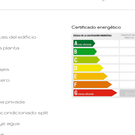
Certificado energético
tas del edificio
a planta
ajes
tero
En 
na privada
acondicionado split
ye agua
ma