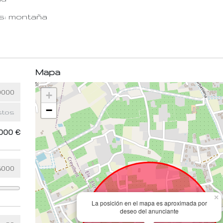
as: montaña
Mapa
+
−
000 €
×
La posición en el mapa es aproximada por
deseo del anunciante