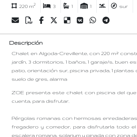
2
220 m
3
1
1
sur
Descripción
Chalet en Algoda-Crevillente, con 220 m² constr
jardín, 3 dormitorios, 1 baños, 1 garaje/s, buen e
patio, orientación sur, piscina privada, 1 plantas 
suelo de gres, alarma
ZOE presenta este chalet con piscina del que
cuenta, para disfrutar.
Pérgolas romanas con hermosas enredaderas d
fregadero y comedor, para disfrutarla todo el 
escalera romana, solarium y pinada con zona de 