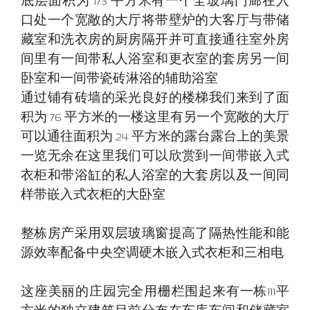
底层面积为 173 平方米有一个全玻璃门廊在入
口处一个宽敞的大厅将带壁炉的大客厅与带储
藏室和洗衣房的厨房隔开并可直接通往室外房
间里有一间带私人浴室和更衣室的套房另一间
卧室和一间带瓷砖淋浴的辅助浴室
通过铺有砖墙的采光良好的楼梯我们来到了面
积为 76 平方米的一楼这里有另一个宽敞的大厅
可以通往面积为 24 平方米的露台露台上的美景
一览无余在这里我们可以欣赏到一间带嵌入式
衣柜和带浴缸的私人浴室的大套房以及一间同
样带嵌入式衣柜的大卧室
整栋房产采用双层玻璃窗提高了隔热性能和能
源效率配备中央空调硬木嵌入式衣柜和三相电
这座美丽的庄园完全用栅栏围起来有一栋111平