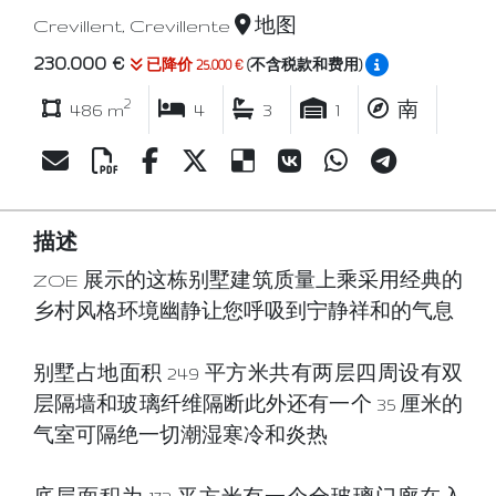
Crevillent, Crevillente
地图
230.000 €
已降价 25.000 €
(不含税款和费用)
2
486 m
4
3
1
南
描述
ZOE 展示的这栋别墅建筑质量上乘采用经典的
乡村风格环境幽静让您呼吸到宁静祥和的气息
别墅占地面积 249 平方米共有两层四周设有双
层隔墙和玻璃纤维隔断此外还有一个 35 厘米的
气室可隔绝一切潮湿寒冷和炎热