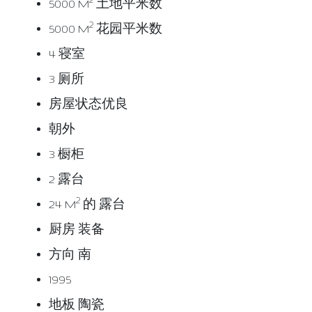
5000 M
土地平米数
2
5000 M
花园平米数
4 寝室
3 厕所
房屋状态优良
朝外
3 橱柜
2 露台
2
24 M
的 露台
厨房 装备
方向 南
1995
地板 陶瓷