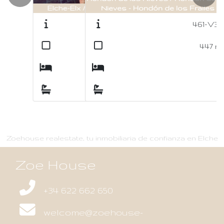
Previous
Nex
Nieves - Hondón de los Frailes
461-V318
2
447
m
6
2
Zoehouse realestate, tu inmobiliaria de confianza en Elche
Zoe House
+34 622 662 650
welcome@zoehouse-