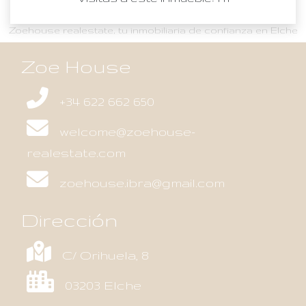
Zoehouse realestate, tu inmobiliaria de confianza en Elche
Zoe House
+34 622 662 650
welcome@zoehouse-
realestate.com
zoehouse.ibra@gmail.com
Dirección
C/ Orihuela, 8
03203 Elche