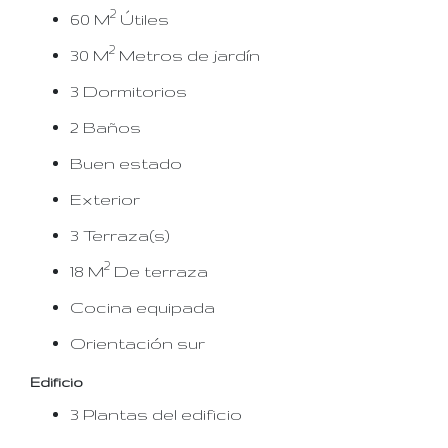
2
60 M
Útiles
2
30 M
Metros de jardín
3 Dormitorios
2 Baños
Buen estado
Exterior
3 Terraza(s)
2
18 M
De terraza
Cocina equipada
Orientación sur
Edificio
3 Plantas del edificio