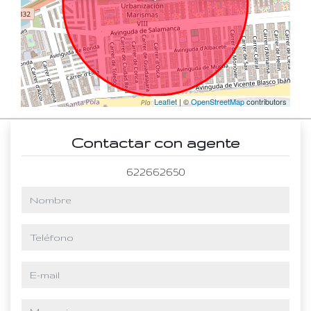
Leaflet
| ©
OpenStreetMap
contributors
Contactar con agente
622662650
nombre
teléfono
e-mail
mensaje